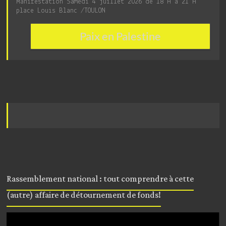
Manifestation Samedi 4 juillet 2026 de 18 H a 21 H
place Louis Blanc /TOULON
Paix en Palestine
Rassemblement national : tout comprendre à cette
(autre) affaire de détournement de fonds!
Lecteur
vidéo