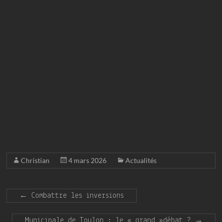
Christian
4 mars 2026
Actualités
←
Combattre les inversions
Municipale de Toulon : le « grand »débat ?
→