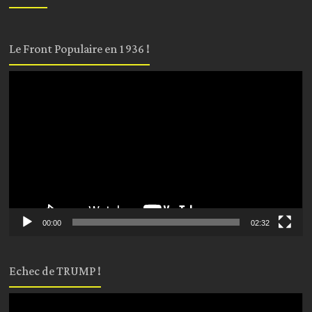
Le Front Populaire en 1936 !
Lecteur
vidéo
00:00
02:32
Echec de TRUMP !
Lecteur