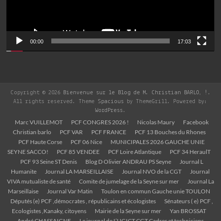
00:00
17:03
Copyright © 2026
Bienvenue sur le Blog de M. Christian BARLO, !
.
All rights reserved. Theme
Spacious
by ThemeGrill. Powered by:
WordPress
.
Marc VUILLEMOT
PCF CONGRES 2026 !
Nicolas Maury
Facebook
Christian barlo
PCF VAR
PCF FRANCE
PCF 13 Bouches du Rhones
PCF Haute Corse
PCF 06 Nice
MUNICIPALES 2026 GAUCHE UNIE
SEYNE SACCO!
PCF 85 VENDEE
PCF Loire Atlantique
PCF 34 HeraulT
PCF 93 Seine ST Denis
Blog D Olivier ANDRAU PS Seyne
Journal L
Humanite
Journal LA MARSEILLAISE
Journal NVO de la CGT
Journal
VIVA mutualiste de santé
Comite de jumelage de la Seyne sur mer
Journal La
Marseillaise
Journal Var Matin
Toulon en commun Gauche unie TOULON
Députés (e) PCF ,démocrates , républicains et écologistes
Sénateurs ( e) PCF ,
Ecologistes ,Kanaky, citoyens
Mairie de la Seyne sur mer
Yan BROSSAT
André CHASSAIGNE
Le journal de L’UGICT CGT Cadres et techniciens