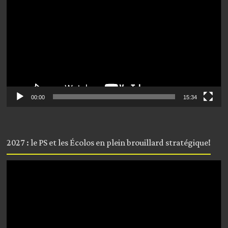
00:00
15:34
2027 : le PS et les Écolos en plein brouillard stratégique!
Lecteur
vidéo