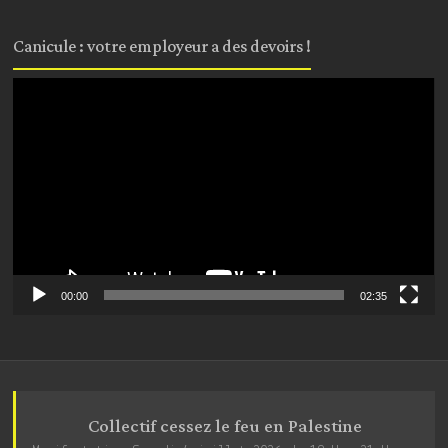
Canicule : votre employeur a des devoirs !
Lecteur
vidéo
00:00
02:35
Collectif cessez le feu en Palestine