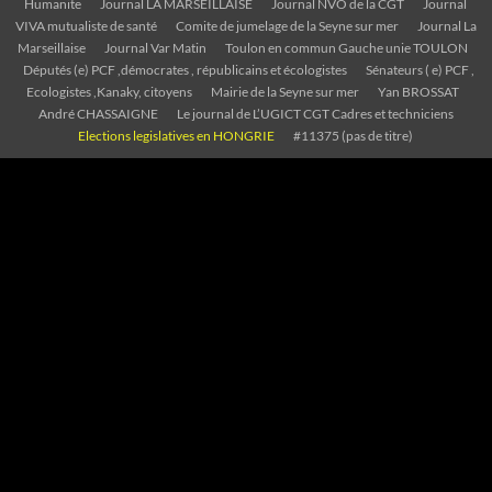
Humanite
Journal LA MARSEILLAISE
Journal NVO de la CGT
Journal
VIVA mutualiste de santé
Comite de jumelage de la Seyne sur mer
Journal La
Marseillaise
Journal Var Matin
Toulon en commun Gauche unie TOULON
Députés (e) PCF ,démocrates , républicains et écologistes
Sénateurs ( e) PCF ,
Ecologistes ,Kanaky, citoyens
Mairie de la Seyne sur mer
Yan BROSSAT
André CHASSAIGNE
Le journal de L’UGICT CGT Cadres et techniciens
Elections legislatives en HONGRIE
#11375 (pas de titre)