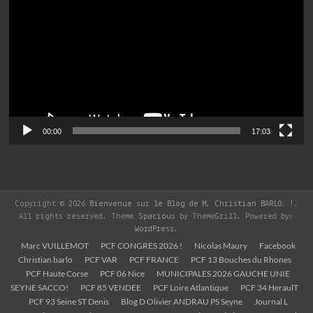
00:00
17:03
Copyright © 2026
Bienvenue sur le Blog de M. Christian BARLO, !
.
All rights reserved. Theme
Spacious
by ThemeGrill. Powered by:
WordPress
.
Marc VUILLEMOT
PCF CONGRES 2026 !
Nicolas Maury
Facebook
Christian barlo
PCF VAR
PCF FRANCE
PCF 13 Bouches du Rhones
PCF Haute Corse
PCF 06 Nice
MUNICIPALES 2026 GAUCHE UNIE
SEYNE SACCO!
PCF 85 VENDEE
PCF Loire Atlantique
PCF 34 HeraulT
PCF 93 Seine ST Denis
Blog D Olivier ANDRAU PS Seyne
Journal L