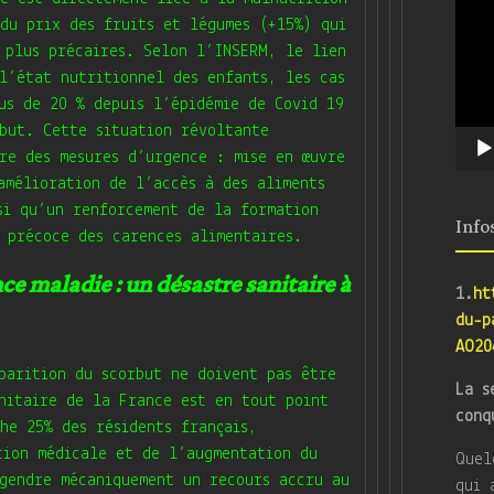
du prix des fruits et légumes (+15%) qui
 plus précaires. Selon l’INSERM, le lien
l’état nutritionnel des enfants, les cas
us de 20 % depuis l’épidémie de Covid 19
rbut.
Cette situation révoltante
re des mesures d’urgence : mise en œuvre
amélioration de l’accès à des aliments
si qu’un renforcement de la formation
Info
 précoce des carences alimentaires
.
e maladie : un désastre sanitaire à
1.
ht
du-p
AO20
parition du scorbut ne doivent pas être
La s
nitaire de la France est en tout point
conq
he 25% des résidents français,
tion médicale et de l’augmentation du
Quel
gendre mécaniquement un recours accru au
qui 