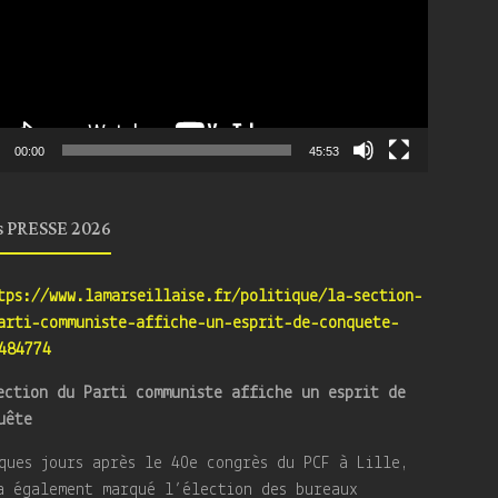
00:00
45:53
s PRESSE 2026
tps://www.lamarseillaise.fr/politique/la-section-
arti-communiste-affiche-un-esprit-de-conquete-
484774
ection du Parti communiste affiche un esprit de
uête
ques jours après le 40e congrès du PCF à Lille,
a également marqué l’élection des bureaux