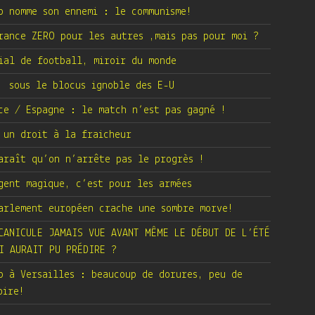
p nomme son ennemi : le communisme!
rance ZERO pour les autres ,mais pas pour moi ?
ial de football, miroir du monde
 sous le blocus ignoble des E-U
ce / Espagne : le match n’est pas gagné !
 un droit à la fraicheur
araît qu’on n’arrête pas le progrès !
gent magique, c’est pour les armées
arlement européen crache une sombre morve!
CANICULE JAMAIS VUE AVANT MÊME LE DÉBUT DE L’ÉTÉ
I AURAIT PU PRÉDIRE ?
p à Versailles : beaucoup de dorures, peu de
oire!