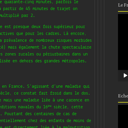
e quarante-cinq minutes, parfois le
Le F
à partir de 45 minutes de trajet on
multiplié par 2.
Lect
vidé
e est presque deux fois supérieur pour
actives que pour les cadres. Là encore,
a prévalence de nombreux risques morbides
té) mais également la chute spectaculaire
es zones rurales ou périurbaines dans un
lisée en dehors des grandes métropoles.
 en France. S’agissant d’une maladie qui
ècle, ce constat fait froid dans le dos.
Eche
e mais une maladie liée à une carence en
ème
éditions navales du 16
siècle, cette
Lect
vidé
. Pourtant des centaines de cas de
entiellement chez des enfants de moins de
e est directement liée à la malnutrition