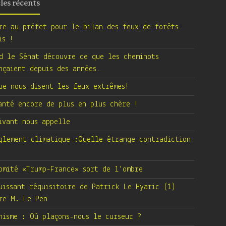
cles récents
re au préfet pour le bilan des feux de forêts
is !
d le Sénat découvre ce que les cheminots
nçaient depuis des années…
ue nous disent les feux extrêmes!
anté encore de plus en plus chère !
ivant nous appelle
glement climatique :Quelle étrange contradiction
omité «Trump-France» sort de l’ombre
uissant réquisitoire de Patrick Le Hyaric (1)
re M. Le Pen
nisme : Où plaçons-nous le curseur ?