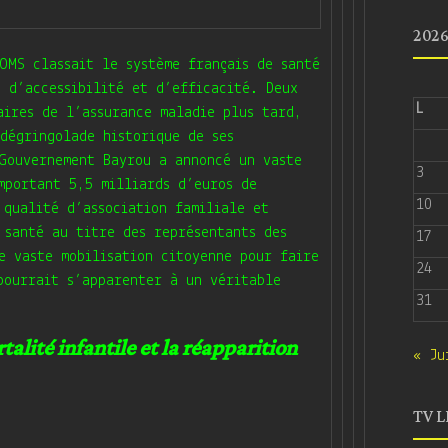
202
OMS classait le système français de santé
 d’accessibilité et d’efficacité. Deux
L
aires de l’assurance maladie plus tard,
dégringolade historique de ses
 Gouvernement Bayrou a annoncé un vaste
3
mportant 5,5 milliards d’euros de
10
 qualité d’association familiale et
 santé au titre des représentants des
17
e vaste mobilisation citoyenne pour faire
24
pourrait s’apparenter à un véritable
31
talité infantile et la réapparition
« Ju
TV L