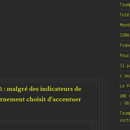
Trum
Tolé
Mond
CUBA
Fran
Pour
Il p
L’ar
6 : malgré des indicateurs de
Le P
ernement choisit d’accentuer
UNE 
: QU
Trum
vict