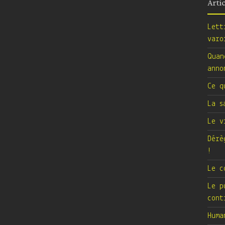
Arti
Lett
varo
Quan
anno
Ce q
La s
Le v
Dérè
!
Le c
Le p
cont
Huma