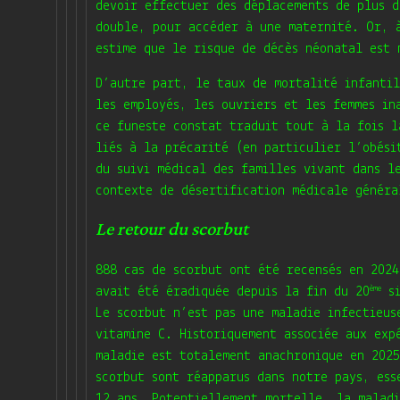
devoir effectuer des déplacements de plus d
double, pour accéder à une maternité. Or, 
estime que le risque de décès néonatal est 
D’autre part, le taux de mortalité infantil
les employés, les ouvriers et les femmes in
ce funeste constat traduit tout à la fois l
liés à la précarité (en particulier l’obési
du suivi médical des familles vivant dans l
contexte de désertification médicale généra
Le retour du scorbut
888 cas de scorbut ont été recensés en 2024
ème
avait été éradiquée depuis la fin du 20
si
Le scorbut n’est pas une maladie infectieus
vitamine C. Historiquement associée aux exp
maladie est totalement anachronique en 2025
scorbut sont réapparus dans notre pays, ess
12 ans. Potentiellement mortelle, la maladi