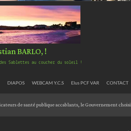
stian BARLO, !
des Sablettes au coucher du soleil !
DIAPOS
WEBCAM Y.C.S
Elus PCF VAR
CONTACT
dicateurs de santé publique accablants, le Gouvernement choisi