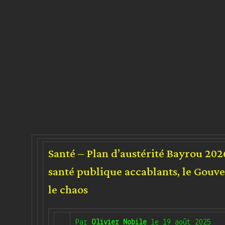
Santé – Plan d’austérité Bayrou 202
santé publique accablants, le Gouv
le chaos
Par
Olivier Nobile
le
19 août 2025