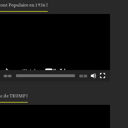
ront Populaire en 1936 !
eur
o
00:00
02:32
c de TRUMP !
eur
o