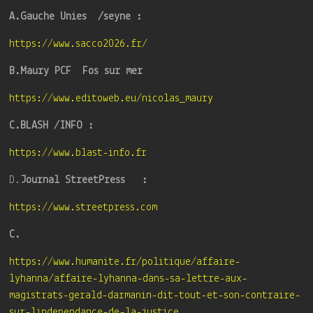
A.Gauche Unies /seyne :
https://www.sacco2026.fr/
B.Maury PCF Fos sur mer
https://www.editoweb.eu/nicolas_maury
C.BLASH /INFO :
https://www.blast-info.fr
D.
Journal StreetPress :
https://www.streetpress.com
C.
https://www.humanite.fr/politique/affaire-
lyhanna/affaire-lyhanna-dans-sa-lettre-aux-
magistrats-gerald-darmanin-dit-tout-et-son-contraire-
sur-lindependance-de-la-justice