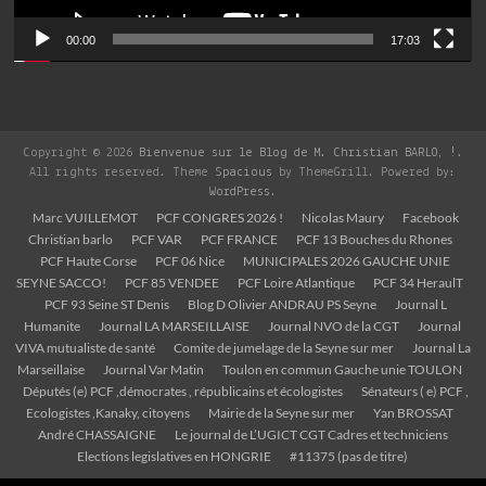
00:00
17:03
Copyright © 2026
Bienvenue sur le Blog de M. Christian BARLO, !
.
All rights reserved. Theme
Spacious
by ThemeGrill. Powered by:
WordPress
.
Marc VUILLEMOT
PCF CONGRES 2026 !
Nicolas Maury
Facebook
Christian barlo
PCF VAR
PCF FRANCE
PCF 13 Bouches du Rhones
PCF Haute Corse
PCF 06 Nice
MUNICIPALES 2026 GAUCHE UNIE
SEYNE SACCO!
PCF 85 VENDEE
PCF Loire Atlantique
PCF 34 HeraulT
PCF 93 Seine ST Denis
Blog D Olivier ANDRAU PS Seyne
Journal L
Humanite
Journal LA MARSEILLAISE
Journal NVO de la CGT
Journal
VIVA mutualiste de santé
Comite de jumelage de la Seyne sur mer
Journal La
Marseillaise
Journal Var Matin
Toulon en commun Gauche unie TOULON
Députés (e) PCF ,démocrates , républicains et écologistes
Sénateurs ( e) PCF ,
Ecologistes ,Kanaky, citoyens
Mairie de la Seyne sur mer
Yan BROSSAT
André CHASSAIGNE
Le journal de L’UGICT CGT Cadres et techniciens
Elections legislatives en HONGRIE
#11375 (pas de titre)