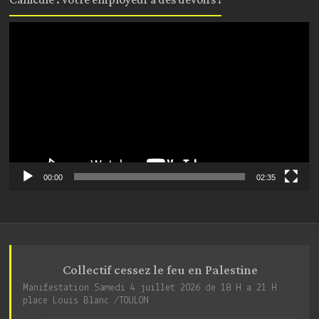
Lecteur
vidéo
00:00
02:35
Collectif cessez le feu en Palestine
Manifestation Samedi 4 juillet 2026 de 18 H a 21 H
place Louis Blanc /TOULON