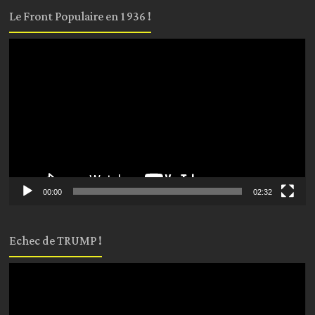
Le Front Populaire en 1936 !
Lecteur
vidéo
00:00
02:32
Echec de TRUMP !
Lecteur
vidéo