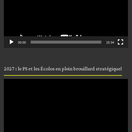
00:00
15:34
2027 : le PS et les Écolos en plein brouillard stratégique!
Lecteur
vidéo