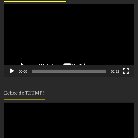
Lecteur
vidéo
00:00
02:32
Echec de TRUMP !
Lecteur
vidéo