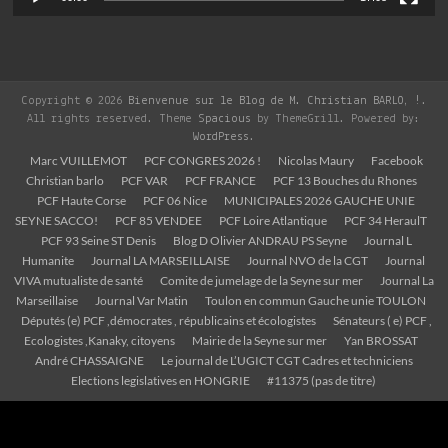
Copyright © 2026
Bienvenue sur le Blog de M. Christian BARLO, !
.
All rights reserved. Theme
Spacious
by ThemeGrill. Powered by:
WordPress
.
Marc VUILLEMOT
PCF CONGRES 2026 !
Nicolas Maury
Facebook
Christian barlo
PCF VAR
PCF FRANCE
PCF 13 Bouches du Rhones
PCF Haute Corse
PCF 06 Nice
MUNICIPALES 2026 GAUCHE UNIE
SEYNE SACCO!
PCF 85 VENDEE
PCF Loire Atlantique
PCF 34 HeraulT
PCF 93 Seine ST Denis
Blog D Olivier ANDRAU PS Seyne
Journal L
Humanite
Journal LA MARSEILLAISE
Journal NVO de la CGT
Journal
VIVA mutualiste de santé
Comite de jumelage de la Seyne sur mer
Journal La
Marseillaise
Journal Var Matin
Toulon en commun Gauche unie TOULON
Députés (e) PCF ,démocrates , républicains et écologistes
Sénateurs ( e) PCF ,
Ecologistes ,Kanaky, citoyens
Mairie de la Seyne sur mer
Yan BROSSAT
André CHASSAIGNE
Le journal de L’UGICT CGT Cadres et techniciens
Elections legislatives en HONGRIE
#11375 (pas de titre)