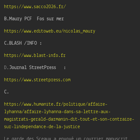
https://www.sacco2026.fr/
B.Maury PCF Fos sur mer
https://www.editoweb.eu/nicolas_maury
C.BLASH /INFO :
https://www.blast-info.fr
D.
Journal StreetPress :
https://www.streetpress.com
C.
https://www.humanite.fr/politique/affaire-
lyhanna/affaire-lyhanna-dans-sa-lettre-aux-
magistrats-gerald-darmanin-dit-tout-et-son-contraire-
sur-lindependance-de-la-justice
Le garde des Sceaux a envoyé un courrier manuscrit