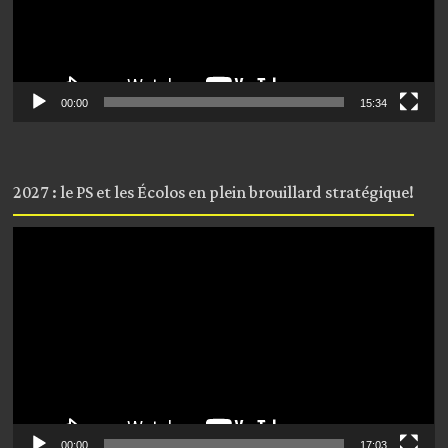
00:00
15:34
2027 : le PS et les Écolos en plein brouillard stratégique!
Lecteur
vidéo
00:00
17:03