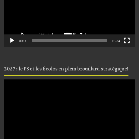
00:00
15:34
2027 : le PS et les Écolos en plein brouillard stratégique!
Lecteur
vidéo