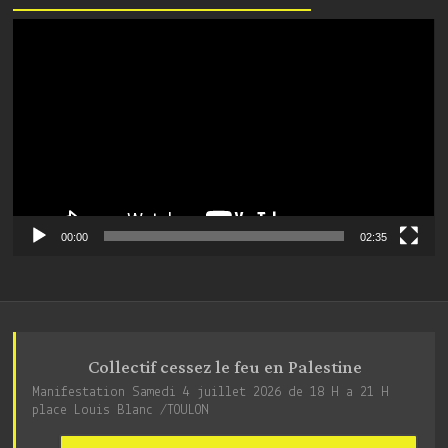
Lecteur
vidéo
00:00
02:35
Collectif cessez le feu en Palestine
Manifestation Samedi 4 juillet 2026 de 18 H a 21 H
place Louis Blanc /TOULON