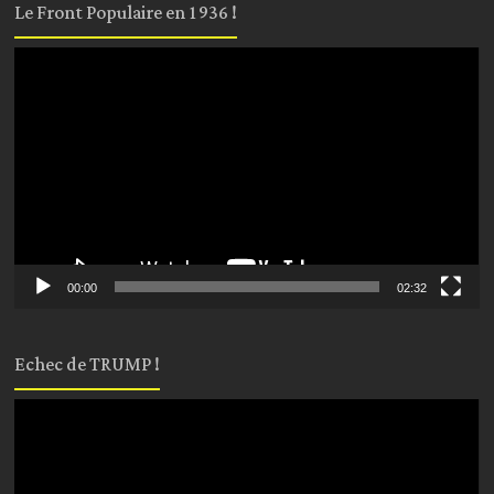
Le Front Populaire en 1936 !
Lecteur
vidéo
00:00
02:32
Echec de TRUMP !
Lecteur
vidéo