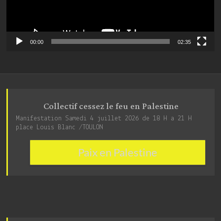
00:00
02:35
Collectif cessez le feu en Palestine
Manifestation Samedi 4 juillet 2026 de 18 H a 21 H
place Louis Blanc /TOULON
Paix en Palestine