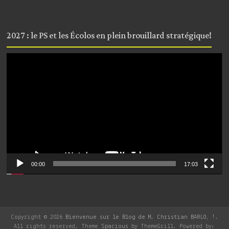
2027 : le PS et les Écolos en plein brouillard stratégique!
Lecteur
vidéo
00:00
17:03
Copyright © 2026
Bienvenue sur le Blog de M. Christian BARLO, !
.
All rights reserved. Theme
Spacious
by ThemeGrill. Powered by: