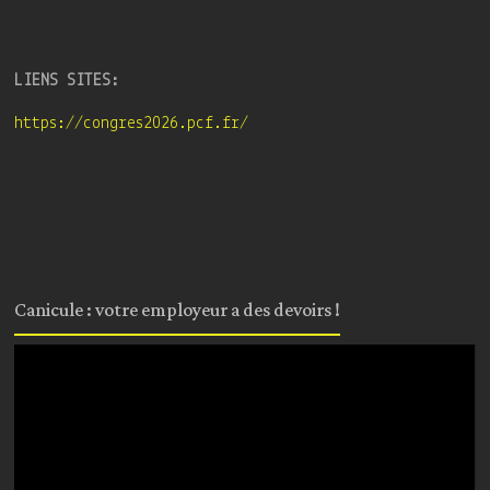
LIENS SITES:
https://congres2026.pcf.fr/
Canicule : votre employeur a des devoirs !
Lecteur
vidéo