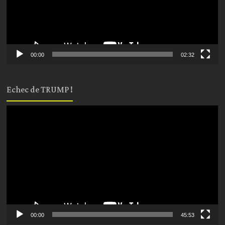
00:00
02:32
Echec de TRUMP !
Lecteur
vidéo
00:00
45:53