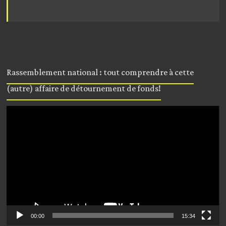
Rassemblement national : tout comprendre à cette
(autre) affaire de détournement de fonds!
Lecteur
vidéo
00:00
15:34