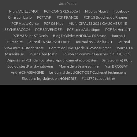
WordPress
.
Marc VUILLEMOT
PCF CONGRES 2026 !
Nicolas Maury
Facebook
Christian barlo
PCF VAR
PCF FRANCE
PCF 13 Bouches du Rhones
PCF Haute Corse
PCF 06 Nice
MUNICIPALES 2026 GAUCHE UNIE
SEYNE SACCO!
PCF 85 VENDEE
PCF Loire Atlantique
PCF 34 HeraulT
PCF 93 Seine ST Denis
Blog D Olivier ANDRAU PS Seyne
Journal L
Humanite
Journal LA MARSEILLAISE
Journal NVO de la CGT
Journal
VIVA mutualiste de santé
Comite de jumelage de la Seyne sur mer
Journal La
Marseillaise
Journal Var Matin
Toulon en commun Gauche unie TOULON
Députés (e) PCF ,démocrates , républicains et écologistes
Sénateurs ( e) PCF ,
Ecologistes ,Kanaky, citoyens
Mairie de la Seyne sur mer
Yan BROSSAT
André CHASSAIGNE
Le journal de L’UGICT CGT Cadres et techniciens
Elections legislatives en HONGRIE
#11375 (pas de titre)