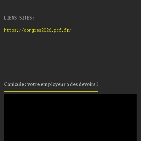
LIENS SITES:
https://congres2026.pcf.fr/
Canicule : votre employeur a des devoirs !
Lecteur
vidéo