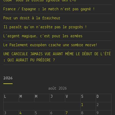
CUBA sous le blocus ignoble des E-U
France / Espagne : le match n’est pas gagné !
Pour un droit à la fraicheur
Il paraît qu’on n’arrête pas le progrès !
L’argent magique, c’est pour les armées
Le Parlement européen crache une sombre morve!
UNE CANICULE JAMAIS VUE AVANT MÊME LE DÉBUT DE L’ÉTÉ
: QUI AURAIT PU PRÉDIRE ?
2026
août 2026
L
M
M
J
V
S
D
1
2
3
4
5
6
7
8
9