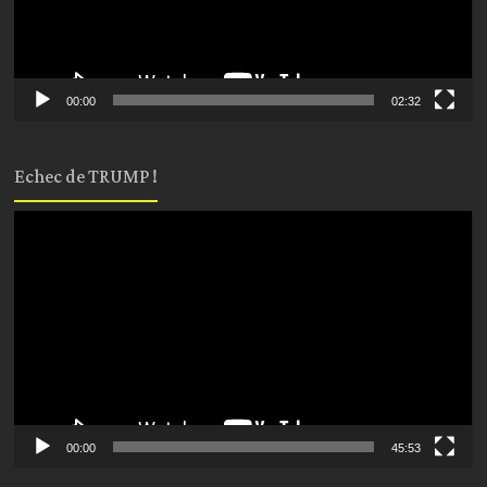
00:00
02:32
Echec de TRUMP !
Lecteur
vidéo
00:00
45:53