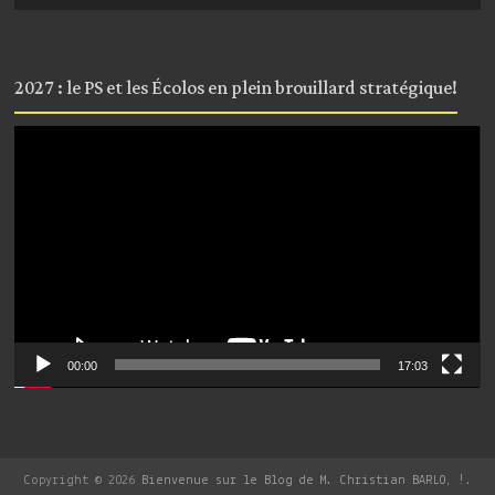
2027 : le PS et les Écolos en plein brouillard stratégique!
Lecteur
vidéo
00:00
17:03
Copyright © 2026
Bienvenue sur le Blog de M. Christian BARLO, !
.