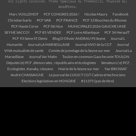
All rights reserved. Theme
Spacious
by ThemeGrill. Powered by:
WordPress
.
Marc VUILLEMOT
PCF CONGRES 2026 !
Nicolas Maury
Facebook
Christian barlo
PCF VAR
PCF FRANCE
PCF 13 Bouches du Rhones
PCF Haute Corse
PCF 06 Nice
MUNICIPALES 2026 GAUCHE UNIE
SEYNE SACCO!
PCF 85 VENDEE
PCF Loire Atlantique
PCF 34 HeraulT
PCF 93 Seine ST Denis
Blog D Olivier ANDRAU PS Seyne
Journal L
Humanite
Journal LA MARSEILLAISE
Journal NVO de la CGT
Journal
VIVA mutualiste de santé
Comite de jumelage de la Seyne sur mer
Journal La
Marseillaise
Journal Var Matin
Toulon en commun Gauche unie TOULON
Députés (e) PCF ,démocrates , républicains et écologistes
Sénateurs ( e) PCF ,
Ecologistes ,Kanaky, citoyens
Mairie de la Seyne sur mer
Yan BROSSAT
André CHASSAIGNE
Le journal de L’UGICT CGT Cadres et techniciens
Elections legislatives en HONGRIE
#11375 (pas de titre)