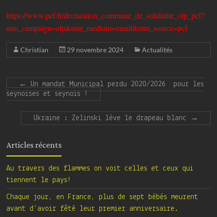
https://www.pcf.fr/declaration_commune_de_solidarite_olp_pcf?
utm_campaign=olp&utm_medium=email&utm_source=pcf
Christian
29 novembre 2024
Actualités
←
Un mandat Municipal perdu 2020/2026 pour les
seynoises et seynois !
Ukraine : Zelinski lève le drapeau blanc
→
Articles récents
Au travers des flammes on voit celles et ceux qui
tiennent le pays!
Chaque jour, en France, plus de sept bébés meurent
avant d’avoir fêté leur premier anniversaire.