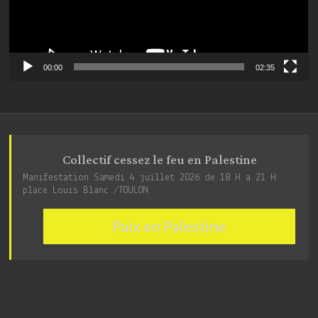
00:00
02:35
Collectif cessez le feu en Palestine
Manifestation Samedi 4 juillet 2026 de 18 H a 21 H
place Louis Blanc /TOULON
Paix en Palestine