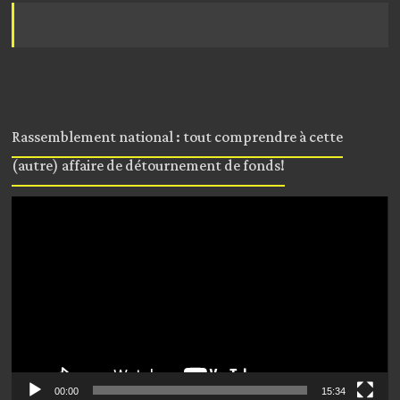
Rassemblement national : tout comprendre à cette
(autre) affaire de détournement de fonds!
Lecteur
vidéo
00:00
15:34