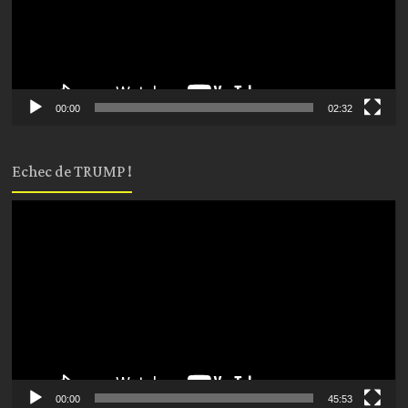
00:00
02:32
Echec de TRUMP !
Lecteur
vidéo
00:00
45:53