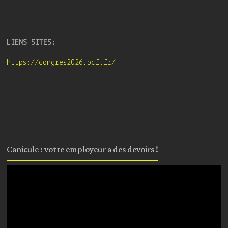
LIENS SITES:
https://congres2026.pcf.fr/
Canicule : votre employeur a des devoirs !
Lecteur
vidéo