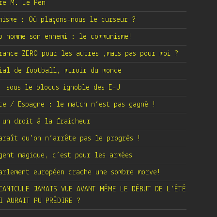
re M. Le Pen
nisme : Où plaçons-nous le curseur ?
p nomme son ennemi : le communisme!
rance ZERO pour les autres ,mais pas pour moi ?
ial de football, miroir du monde
 sous le blocus ignoble des E-U
ce / Espagne : le match n’est pas gagné !
 un droit à la fraicheur
araît qu’on n’arrête pas le progrès !
gent magique, c’est pour les armées
arlement européen crache une sombre morve!
CANICULE JAMAIS VUE AVANT MÊME LE DÉBUT DE L’ÉTÉ
I AURAIT PU PRÉDIRE ?