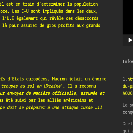
ël est en train d’exterminer la population
ore. Les E-U sont impliqués dans les deux,
, l’U.E également qui révèle des désaccords
 là pour assurer de gros profits aux grands
Info
efs d’Etats européens, Macron jetait un énorme
1.
ht
 troupes au sol en Ukraine
“. Il a reconnu
du-p
ur envoyer de manière officielle, assumée et
AO20
s été suivi par les alliés américains et
La s
pe doit se préparer à une attaque russe …il
conq
Quel
qui 