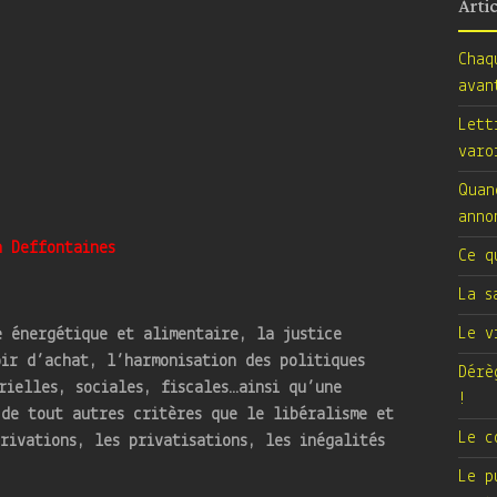
Arti
Chaq
avan
Lett
varo
Quan
anno
n Deffontaines
Ce q
La s
Le v
e énergétique et alimentaire, la justice
ir d’achat, l’harmonisation des politiques
Dérè
rielles, sociales, fiscales…ainsi qu’une
!
 de tout autres critères que le libéralisme et
Le c
rivations, les privatisations, les inégalités
Le p