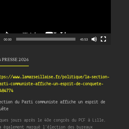
00:00
45:53
s PRESSE 2026
tps://www.lamarseillaise.fr/politique/la-section-
arti-communiste-affiche-un-esprit-de-conquete-
484774
ection du Parti communiste affiche un esprit de
uête
ques jours après le 40e congrès du PCF à Lille,
a également marqué l’élection des bureaux