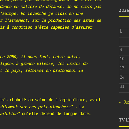
Cela passe par un désalignement de l’U.E vis-
dance en matière de Défanse. Je ne crois pas
202
’Europe. En revanche je crois en une
r l’armement, sur la production des armes de
is à condition d’être capables d’assurer
L
3
en 2050, il nous faut, entre autre,
10
lignes à grance vitesse, les trains de
17
t le pays, réformer en profondeur la
24
31
très chahuté au salon de l’agriculture, avait
« Ju
ablement sur ces prix-planchers” .
La
évolution”
qu’elle défend de longue date.
TV L