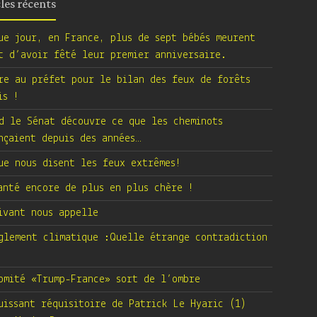
cles récents
ue jour, en France, plus de sept bébés meurent
t d’avoir fêté leur premier anniversaire.
re au préfet pour le bilan des feux de forêts
is !
d le Sénat découvre ce que les cheminots
nçaient depuis des années…
ue nous disent les feux extrêmes!
anté encore de plus en plus chère !
ivant nous appelle
glement climatique :Quelle étrange contradiction
omité «Trump-France» sort de l’ombre
uissant réquisitoire de Patrick Le Hyaric (1)