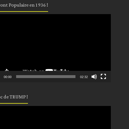
ront Populaire en 1936 !
eur
o
00:00
02:32
c de TRUMP !
eur
o