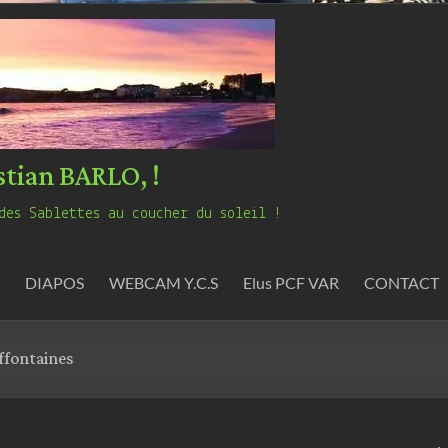
stian BARLO, !
des Sablettes au coucher du soleil !
DIAPOS
WEBCAM Y.C.S
Elus PCF VAR
CONTACT
ffontaines