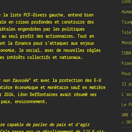
cont
Huma
e la liste PCF-Divers gauche, entend bien
ale en crises profondes et construire des
Trum
iétales engendrées par les politiques
Tolé
 au seul profit des actionnaires. Tout en
Mond
ant la finance pour s’attaquer aux enjeux
conomie, le social… avec de nouvelles règles
CUBA
es intérêts collectifs et nationaux.
Fran
Pour
t non faussée
” et avec la protection des E-U
Il p
atière économique et monétaire sauf en matière
L’ar
r 2024, Léon Deffontaines avait résumé ses
 paix, environnement.
Le P
UNE 
: QU
re capable de parler de paix et d’agir