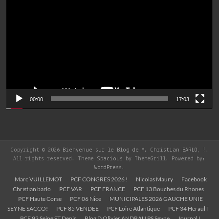
vidéo
00:00
17:03
Copyright © 2026
Bienvenue sur le Blog de M. Christian BARLO, !
.
All rights reserved. Theme
Spacious
by ThemeGrill. Powered by:
WordPress
.
Marc VUILLEMOT
PCF CONGRES 2026 !
Nicolas Maury
Facebook
Christian barlo
PCF VAR
PCF FRANCE
PCF 13 Bouches du Rhones
PCF Haute Corse
PCF 06 Nice
MUNICIPALES 2026 GAUCHE UNIE
SEYNE SACCO!
PCF 85 VENDEE
PCF Loire Atlantique
PCF 34 HeraulT
PCF 93 Seine ST Denis
Blog D Olivier ANDRAU PS Seyne
Journal L