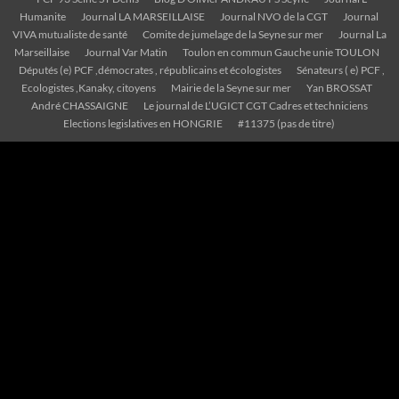
Humanite
Journal LA MARSEILLAISE
Journal NVO de la CGT
Journal
VIVA mutualiste de santé
Comite de jumelage de la Seyne sur mer
Journal La
Marseillaise
Journal Var Matin
Toulon en commun Gauche unie TOULON
Députés (e) PCF ,démocrates , républicains et écologistes
Sénateurs ( e) PCF ,
Ecologistes ,Kanaky, citoyens
Mairie de la Seyne sur mer
Yan BROSSAT
André CHASSAIGNE
Le journal de L’UGICT CGT Cadres et techniciens
Elections legislatives en HONGRIE
#11375 (pas de titre)