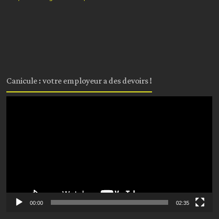
Canicule : votre employeur a des devoirs !
Lecteur
vidéo
00:00
02:35