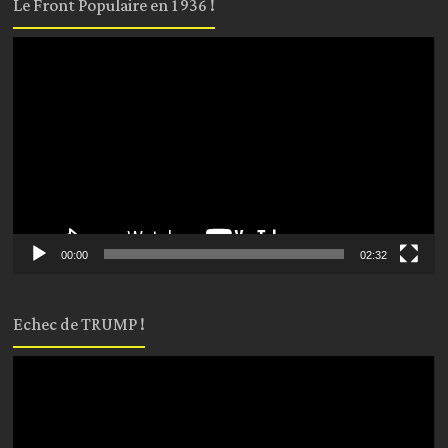
Le Front Populaire en 1936 !
Lecteur
vidéo
00:00
02:32
Echec de TRUMP !
Lecteur
vidéo