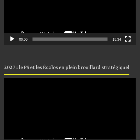
00:00
15:34
2027 : le PS et les Écolos en plein brouillard stratégique!
Lecteur
vidéo