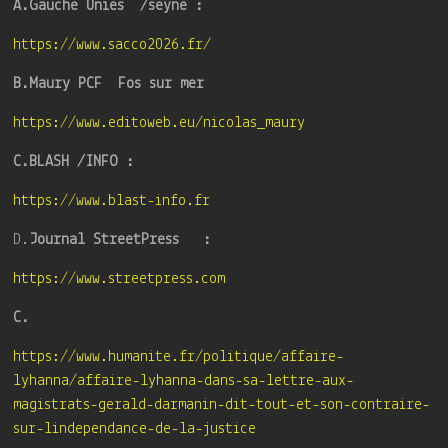
A.Gauche Unies /seyne :
https://www.sacco2026.fr/
B.Maury PCF Fos sur mer
https://www.editoweb.eu/nicolas_maury
C.BLASH /INFO :
https://www.blast-info.fr
D.
Journal StreetPress :
https://www.streetpress.com
C.
https://www.humanite.fr/politique/affaire-
lyhanna/affaire-lyhanna-dans-sa-lettre-aux-
magistrats-gerald-darmanin-dit-tout-et-son-contraire-
sur-lindependance-de-la-justice