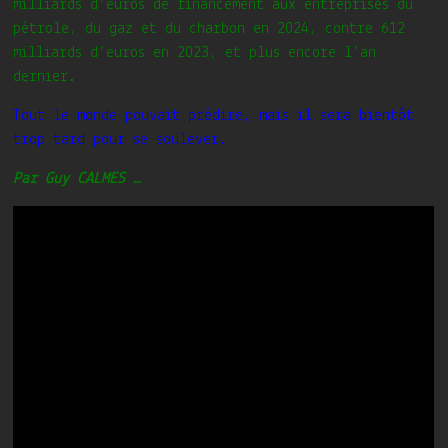
milliards d’euros de financement aux entreprises du
pétrole, du gaz et du charbon en 2024, contre 612
milliards d’euros en 2023, et plus encore l’an
dernier.
Tout le monde pouvait prédire, mais il sera bientôt
trop tard pour se soulever.
Par Guy CALMES …