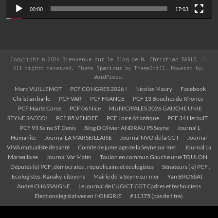
00:00
17:03
Copyright © 2026
Bienvenue sur le Blog de M. Christian BARLO, !
.
All rights reserved. Theme
Spacious
by ThemeGrill. Powered by:
WordPress
.
Marc VUILLEMOT
PCF CONGRES 2026 !
Nicolas Maury
Facebook
Christian barlo
PCF VAR
PCF FRANCE
PCF 13 Bouches du Rhones
PCF Haute Corse
PCF 06 Nice
MUNICIPALES 2026 GAUCHE UNIE
SEYNE SACCO!
PCF 85 VENDEE
PCF Loire Atlantique
PCF 34 HeraulT
PCF 93 Seine ST Denis
Blog D Olivier ANDRAU PS Seyne
Journal L
Humanite
Journal LA MARSEILLAISE
Journal NVO de la CGT
Journal
VIVA mutualiste de santé
Comite de jumelage de la Seyne sur mer
Journal La
Marseillaise
Journal Var Matin
Toulon en commun Gauche unie TOULON
Députés (e) PCF ,démocrates , républicains et écologistes
Sénateurs ( e) PCF ,
Ecologistes ,Kanaky, citoyens
Mairie de la Seyne sur mer
Yan BROSSAT
André CHASSAIGNE
Le journal de L’UGICT CGT Cadres et techniciens
Elections legislatives en HONGRIE
#11375 (pas de titre)