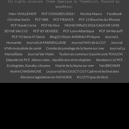
All rights reserved. Theme
Spacious
by ThemeGrill. Powered by:
WordPress
.
Marc VUILLEMOT
PCF CONGRES 2026 !
Nicolas Maury
Facebook
Christian barlo
PCF VAR
PCF FRANCE
PCF 13 Bouches du Rhones
PCF Haute Corse
PCF 06 Nice
MUNICIPALES 2026 GAUCHE UNIE
SEYNE SACCO!
PCF 85 VENDEE
PCF Loire Atlantique
PCF 34 HeraulT
PCF 93 Seine ST Denis
Blog D Olivier ANDRAU PS Seyne
Journal L
Humanite
Journal LA MARSEILLAISE
Journal NVO de la CGT
Journal
VIVA mutualiste de santé
Comite de jumelage de la Seyne sur mer
Journal La
Marseillaise
Journal Var Matin
Toulon en commun Gauche unie TOULON
Députés (e) PCF ,démocrates , républicains et écologistes
Sénateurs ( e) PCF ,
Ecologistes ,Kanaky, citoyens
Mairie de la Seyne sur mer
Yan BROSSAT
André CHASSAIGNE
Le journal de L’UGICT CGT Cadres et techniciens
Elections legislatives en HONGRIE
#11375 (pas de titre)