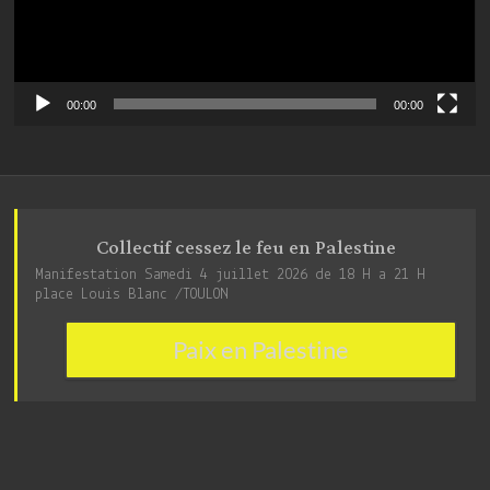
00:00
00:00
Collectif cessez le feu en Palestine
Manifestation Samedi 4 juillet 2026 de 18 H a 21 H
place Louis Blanc /TOULON
Paix en Palestine