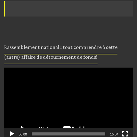
Rassemblement national : tout comprendre à cette
(autre) affaire de détournement de fonds!
Lecteur
vidéo
00:00
15:34