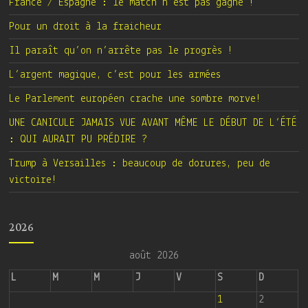
France / Espagne : le match n’est pas gagné !
Pour un droit à la fraicheur
Il paraît qu’on n’arrête pas le progrès !
L’argent magique, c’est pour les armées
Le Parlement européen crache une sombre morve!
UNE CANICULE JAMAIS VUE AVANT MÊME LE DÉBUT DE L’ÉTÉ
: QUI AURAIT PU PRÉDIRE ?
Trump à Versailles : beaucoup de dorures, peu de
victoire!
2026
août 2026
L
M
M
J
V
S
D
1
2