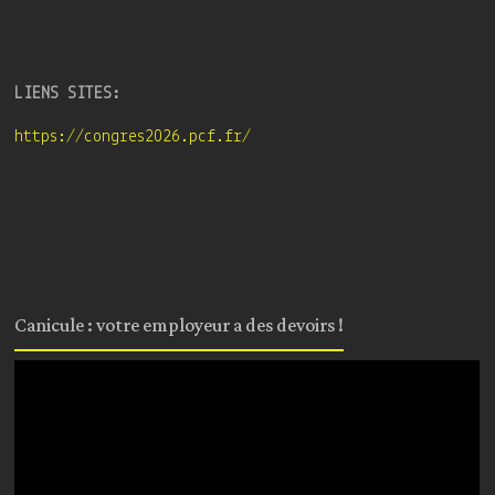
LIENS SITES:
https://congres2026.pcf.fr/
Canicule : votre employeur a des devoirs !
Lecteur
vidéo