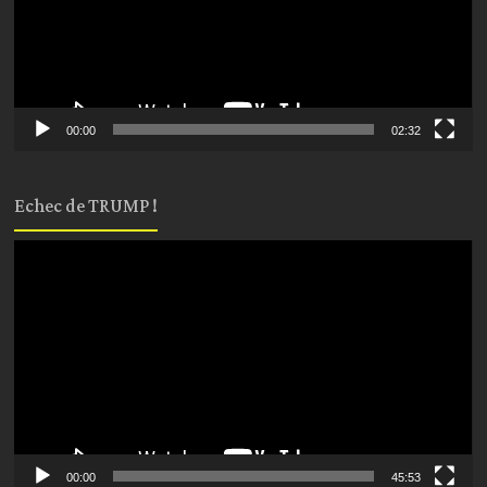
00:00
02:32
Echec de TRUMP !
Lecteur
vidéo
00:00
45:53