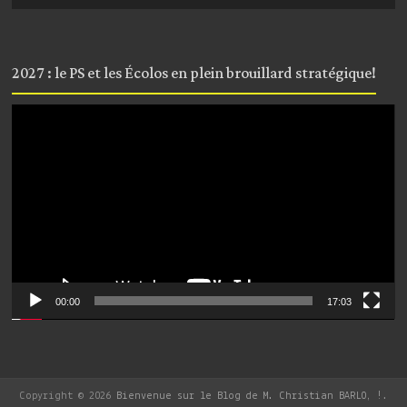
2027 : le PS et les Écolos en plein brouillard stratégique!
Lecteur
vidéo
00:00
17:03
Copyright © 2026
Bienvenue sur le Blog de M. Christian BARLO, !
.