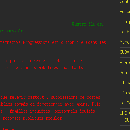
cont
Huma
Trum
élu·es,
ne boussole.
Tolé
Mond
ternative Progressiste est disponible (dans les
CUBA
unicipal de La Seyne-sur-Mer : santé,
Fran
lics, personnels mobilisés, habitants
Pour
Il p
L’ar
que revenir partout : suppressions de postes,
Le P
ublics sommés de fonctionner avec moins. Puis,
s : familles inquiètes, personnels épuisés,
UNE 
s réponses publiques reculer.
: QU
silence.