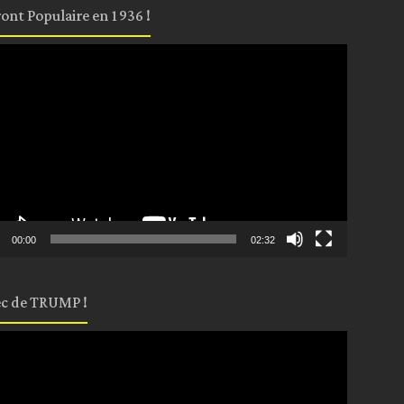
ront Populaire en 1936 !
eur
o
00:00
02:32
c de TRUMP !
eur
o