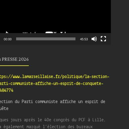
00:00
45:53
s PRESSE 2026
tps://www.lamarseillaise.fr/politique/la-section-
arti-communiste-affiche-un-esprit-de-conquete-
484774
ection du Parti communiste affiche un esprit de
uête
ques jours après le 40e congrès du PCF à Lille,
a également marqué l’élection des bureaux