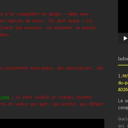
es d’un claquement de doigts — même avec
 en rupture de stock. Ils font mieux : ils
lisent les dossiers, ils prennent la parole,
mpte.
Info
es personnels municipaux, des associations, des
1.
ht
du-p
AO20
tique
: il rend visible un travail souvent
La s
nts de savoir qui agit, qui alerte, qui défend
conq
Quel
qui 