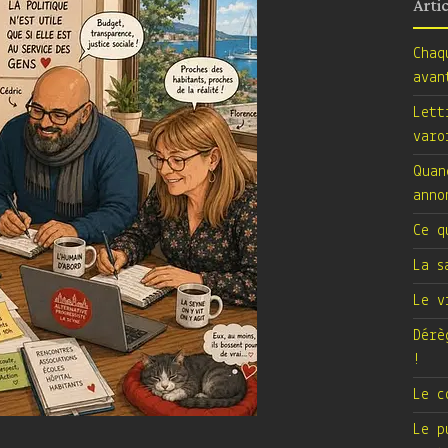
Arti
Chaq
avan
Lett
varo
Quan
anno
Ce q
La s
Le v
Dérè
!
Le c
Le p