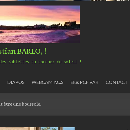
stian BARLO, !
des Sablettes au coucher du soleil !
DIAPOS
WEBCAM Y.C.S
Elus PCF VAR
CONTACT
ut être une boussole.