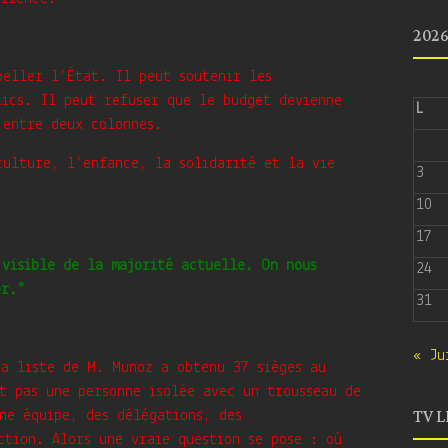
202
peller l’État. Il peut soutenir les
lics. Il peut refuser que le budget devienne
L
 entre deux colonnes.
culture, l’enfance, la solidarité et la vie
3
10
17
 visible de la majorité actuelle.
On nous
24
er.”
31
« Ju
La liste de M. Munoz a obtenu 37 sièges au
t pas une personne isolée avec un trousseau de
TV L
ne équipe, des délégations, des
ction. Alors une vraie question se pose : où