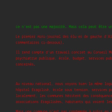
Quatre 
ce n’est pas une majorité. Mais cela peut être u
Le premier mini-journal des élu·es de gauche d’Al
commentaires ci-dessous).
Il rend compte d’un travail concret au Conseil M
psychiatrie publique, école, budget, services pub
concernés.
Au niveau national, nous voyons bien la même logi
hôpital fragilisé, école sous tension, services p
localement, les communes héritent des conséquence
associations fragilisées, habitants qui voient le
Mais une commune n’est pas condamnée à subir en 