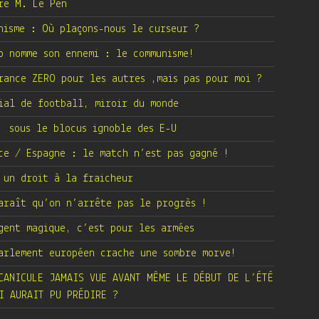
re M. Le Pen
nisme : Où plaçons-nous le curseur ?
p nomme son ennemi : le communisme!
rance ZERO pour les autres ,mais pas pour moi ?
ial de football, miroir du monde
 sous le blocus ignoble des E-U
ce / Espagne : le match n’est pas gagné !
 un droit à la fraicheur
araît qu’on n’arrête pas le progrès !
gent magique, c’est pour les armées
arlement européen crache une sombre morve!
CANICULE JAMAIS VUE AVANT MÊME LE DÉBUT DE L’ÉTÉ
I AURAIT PU PRÉDIRE ?