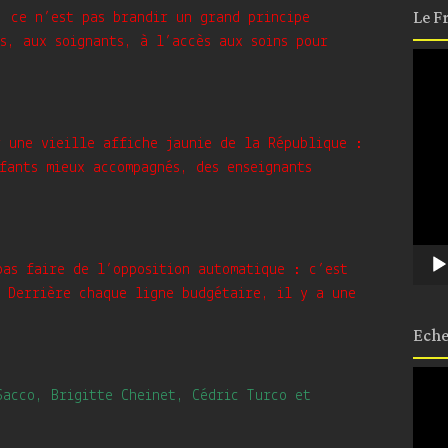
Le F
, ce n’est pas brandir un grand principe
s, aux soignants, à l’accès aux soins pour
Lect
vidé
r une vieille affiche jaunie de la République :
fants mieux accompagnés, des enseignants
pas faire de l’opposition automatique : c’est
. Derrière chaque ligne budgétaire, il y a une
.
Eche
Lect
Sacco, Brigitte Cheinet, Cédric Turco et
vidé