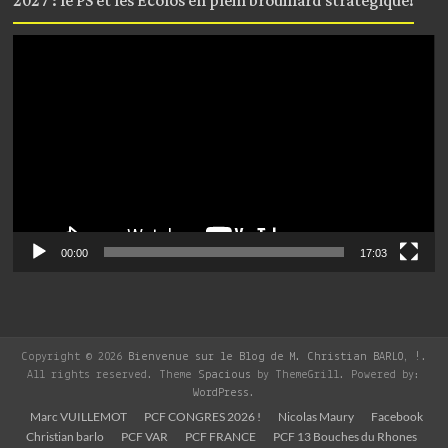
2027 : le PS et les Écolos en plein brouillard stratégique!
Lecteur
vidéo
00:00
17:03
Copyright © 2026
Bienvenue sur le Blog de M. Christian BARLO, !
.
All rights reserved. Theme
Spacious
by ThemeGrill. Powered by:
WordPress
.
Marc VUILLEMOT
PCF CONGRES 2026 !
Nicolas Maury
Facebook
Christian barlo
PCF VAR
PCF FRANCE
PCF 13 Bouches du Rhones