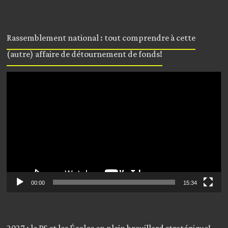
Rassemblement national : tout comprendre à cette
(autre) affaire de détournement de fonds!
Lecteur
vidéo
00:00
15:34