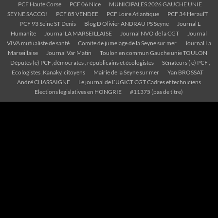
PCF Haute Corse
PCF 06 Nice
MUNICIPALES 2026 GAUCHE UNIE
SEYNE SACCO!
PCF 85 VENDEE
PCF Loire Atlantique
PCF 34 HeraulT
PCF 93 Seine ST Denis
Blog D Olivier ANDRAU PS Seyne
Journal L
Humanite
Journal LA MARSEILLAISE
Journal NVO de la CGT
Journal
VIVA mutualiste de santé
Comite de jumelage de la Seyne sur mer
Journal La
Marseillaise
Journal Var Matin
Toulon en commun Gauche unie TOULON
Députés (e) PCF ,démocrates , républicains et écologistes
Sénateurs ( e) PCF ,
Ecologistes ,Kanaky, citoyens
Mairie de la Seyne sur mer
Yan BROSSAT
André CHASSAIGNE
Le journal de L’UGICT CGT Cadres et techniciens
Elections legislatives en HONGRIE
#11375 (pas de titre)