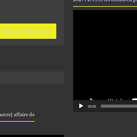
Lecteur
vidéo
Paix en Palestine
00:00
utre) affaire de