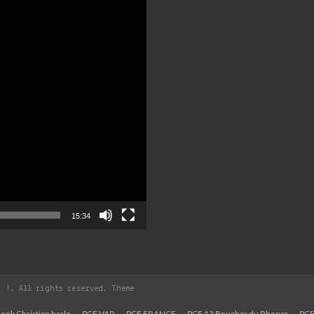
15:34
, !
. All rights reserved. Theme
ook Christian barlo
PCF VAR
PCF FRANCE
PCF 13 Bouches du Rhones
PCF