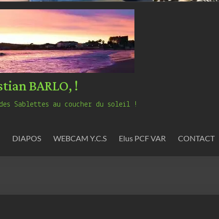
stian BARLO, !
des Sablettes au coucher du soleil !
DIAPOS
WEBCAM Y.C.S
Elus PCF VAR
CONTACT