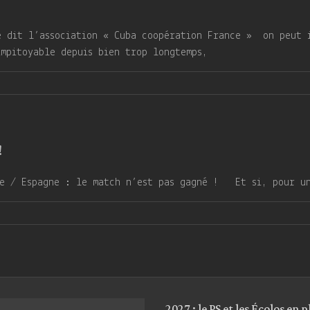
it l’association « Cuba coopération France » on peut im
impitoyable depuis bien trop longtemps,
!
t pas gagné ! Et si, pour une fois, nou
2027 : le PS et les Écolos en 