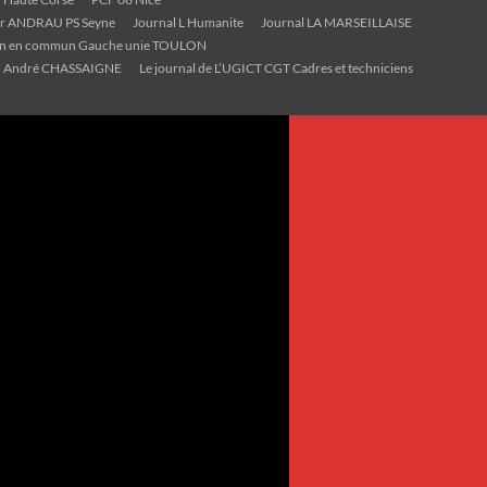
ier ANDRAU PS Seyne
Journal L Humanite
Journal LA MARSEILLAISE
on en commun Gauche unie TOULON
André CHASSAIGNE
Le journal de L’UGICT CGT Cadres et techniciens