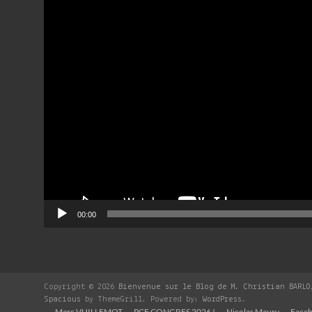
Lecteur
vidéo
00:00
Copyright © 2026
Bienvenue sur le Blog de M. Christian BARLO
Spacious
by ThemeGrill. Powered by:
WordPress
.
Marc VUILLEMOT
PCF CONGRES 2026 !
Nicolas Maury
Faceb