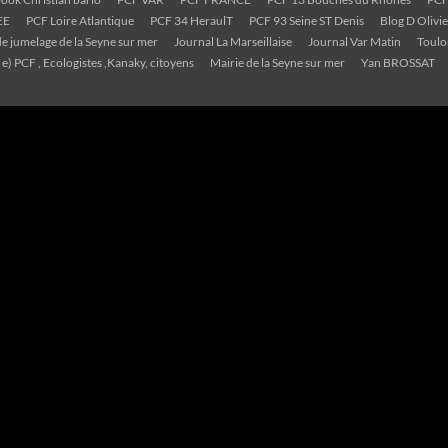
EE
PCF Loire Atlantique
PCF 34 HeraulT
PCF 93 Seine ST Denis
Blog D Oliv
e jumelage de la Seyne sur mer
Journal La Marseillaise
Journal Var Matin
Toul
 e) PCF , Ecologistes ,Kanaky, citoyens
Mairie de la Seyne sur mer
Yan BROSSAT