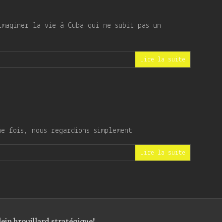
aginer la vie à Cuba qui ne subit pas un
Lire la suite
s regardions simplement
Lire la suite
plein brouillard stratégique!