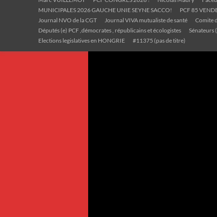
MUNICIPALES 2026 GAUCHE UNIE SEYNE SACCO!
PCF 85 VEND
Journal NVO de la CGT
Journal VIVA mutualiste de santé
Comite d
Députés (e) PCF ,démocrates , républicains et écologistes
Sénateurs (
Elections legislatives en HONGRIE
#11375 (pas de titre)