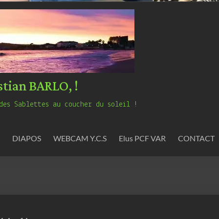
stian BARLO, !
des Sablettes au coucher du soleil !
DIAPOS
WEBCAM Y.C.S
Elus PCF VAR
CONTACT