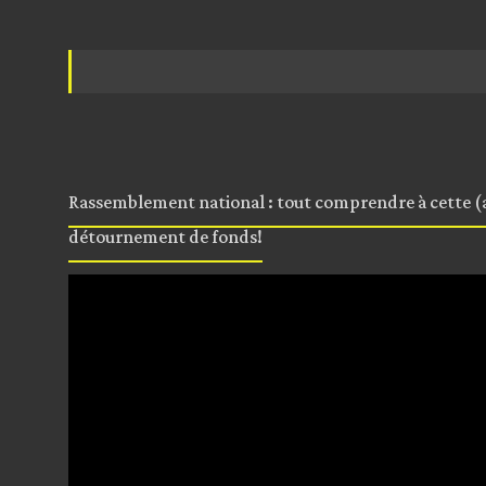
Rassemblement national : tout comprendre à cette (a
détournement de fonds!
Lecteur
vidéo