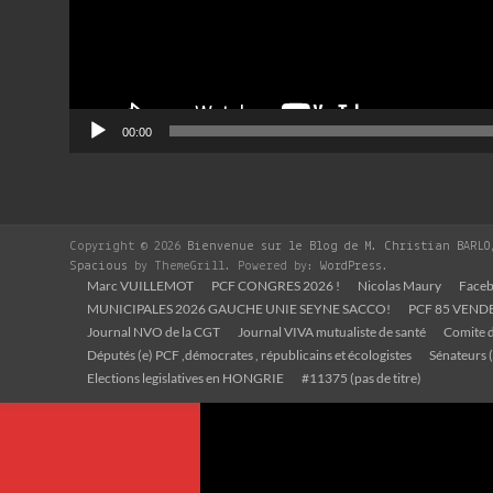
00:00
Copyright © 2026
Bienvenue sur le Blog de M. Christian BARLO
Spacious
by ThemeGrill. Powered by:
WordPress
.
Marc VUILLEMOT
PCF CONGRES 2026 !
Nicolas Maury
Faceb
MUNICIPALES 2026 GAUCHE UNIE SEYNE SACCO!
PCF 85 VEND
Journal NVO de la CGT
Journal VIVA mutualiste de santé
Comite d
Députés (e) PCF ,démocrates , républicains et écologistes
Sénateurs (
Elections legislatives en HONGRIE
#11375 (pas de titre)