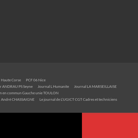
 Haute Corse
PCF 06 Nice
ier ANDRAU PS Seyne
Journal L Humanite
Journal LA MARSEILLAISE
on en commun Gauche unie TOULON
André CHASSAIGNE
Le journal de L’UGICT CGT Cadres et techniciens