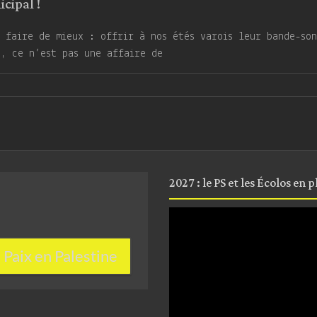
cipal !
 faire de mieux : offrir à nos étés varois leur bande-son
s, ce n’est pas une affaire de
2027 : le PS et les Écolos en 
Lecteur
vidéo
Paix en Palestine