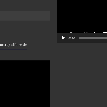
00:00
utre) affaire de