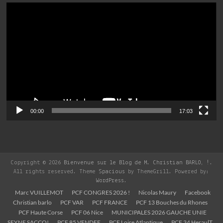
Lecteur
vidéo
00:00
17:03
Copyright © 2026
Bienvenue sur le Blog de M. Christian BARLO, !
.
All rights reserved. Theme
Spacious
by ThemeGrill. Powered by:
WordPress
.
Marc VUILLEMOT
PCF CONGRES 2026 !
Nicolas Maury
Facebook
Christian barlo
PCF VAR
PCF FRANCE
PCF 13 Bouches du Rhones
PCF Haute Corse
PCF 06 Nice
MUNICIPALES 2026 GAUCHE UNIE
SEYNE SACCO!
PCF 85 VENDEE
PCF Loire Atlantique
PCF 34 HeraulT