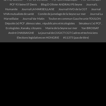
PCF 93 Seine ST Denis
Blog D Olivier ANDRAU PS Seyne
Journal L
Humanite
Journal LA MARSEILLAISE
Journal NVO de la CGT
Journal
VIVA mutualiste de santé
Comite de jumelage de la Seyne sur mer
Journal La
Marseillaise
Journal Var Matin
Toulon en commun Gauche unie TOULON
Députés (e) PCF ,démocrates , républicains et écologistes
Sénateurs ( e) PCF ,
Ecologistes ,Kanaky, citoyens
Mairie de la Seyne sur mer
Yan BROSSAT
André CHASSAIGNE
Le journal de L’UGICT CGT Cadres et techniciens
Elections legislatives en HONGRIE
#11375 (pas de titre)