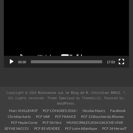
vidéo
00:00
17:03
Copyright © 2026
Bienvenue sur le Blog de M. Christian BARLO, !
.
All rights reserved. Theme
Spacious
by ThemeGrill. Powered by:
WordPress
.
Marc VUILLEMOT
PCF CONGRES 2026 !
Nicolas Maury
Facebook
Christian barlo
PCF VAR
PCF FRANCE
PCF 13 Bouches du Rhones
PCF Haute Corse
PCF 06 Nice
MUNICIPALES 2026 GAUCHE UNIE
SEYNE SACCO!
PCF 85 VENDEE
PCF Loire Atlantique
PCF 34 HeraulT