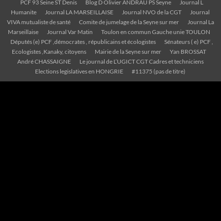
PCF 93 Seine ST Denis
Blog D Olivier ANDRAU PS Seyne
Journal L
Humanite
Journal LA MARSEILLAISE
Journal NVO de la CGT
Journal
VIVA mutualiste de santé
Comite de jumelage de la Seyne sur mer
Journal La
Marseillaise
Journal Var Matin
Toulon en commun Gauche unie TOULON
Députés (e) PCF ,démocrates , républicains et écologistes
Sénateurs ( e) PCF ,
Ecologistes ,Kanaky, citoyens
Mairie de la Seyne sur mer
Yan BROSSAT
André CHASSAIGNE
Le journal de L’UGICT CGT Cadres et techniciens
Elections legislatives en HONGRIE
#11375 (pas de titre)