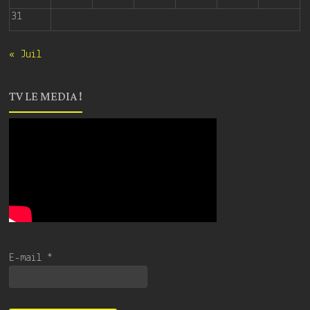
31
« Juil
TV LE MEDIA !
E-mail
*