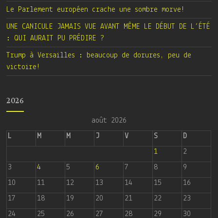
Le Parlement européen crache une sombre morve!
UNE CANICULE JAMAIS VUE AVANT MÊME LE DÉBUT DE L’ÉTÉ
: QUI AURAIT PU PRÉDIRE ?
Trump à Versailles : beaucoup de dorures, peu de
victoire!
2026
août 2026
L
M
M
J
V
S
D
1
2
3
4
5
6
7
8
9
10
11
12
13
14
15
16
17
18
19
20
21
22
23
24
25
26
27
28
29
30