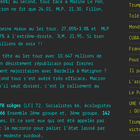
(66%) au second, tour face à Marine Le Pen,
Trum
cron ne fit que 24,01, MLP, 21,30, Fillon,
Tolé
Mond
 peine mieux au 1er tour, 27,85%+3,8% et MLP
7% à l’extrême-droite, JLM, 21,95. Si bien
CUBA
illions de voix !!
Fran
n tête au 1er tour avec 10,647 millions de
Pour
un désistement républicain pour freiner
Il p
ment majoritaires avec Bardella à Matignon ?
cond tour s’est avéré très efficace. Macron
L’ar
u’il veut diviser, c’est le ralliement au
Le P
UNE 
78 sièges
(LFI 72, Socialistes 66, écologistes
: QU
66
Ensemble 2ème groupe et, 3ème groupe,
142
es. Et ce sont eux qui ont été appelés par
Trum
c la macronie pour palier l’état laissé par
vict
e modeste surdoué.