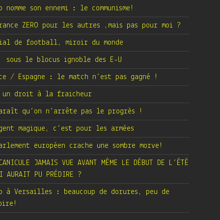
p nomme son ennemi : le communisme!
rance ZERO pour les autres ,mais pas pour moi ?
ial de football, miroir du monde
 sous le blocus ignoble des E-U
ce / Espagne : le match n’est pas gagné !
 un droit à la fraicheur
araît qu’on n’arrête pas le progrès !
gent magique, c’est pour les armées
arlement européen crache une sombre morve!
CANICULE JAMAIS VUE AVANT MÊME LE DÉBUT DE L’ÉTÉ
I AURAIT PU PRÉDIRE ?
p à Versailles : beaucoup de dorures, peu de
oire!