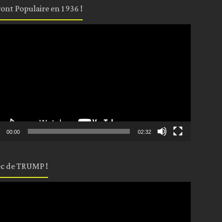
ront Populaire en 1936 !
eur
o
00:00
02:32
c de TRUMP !
eur
o