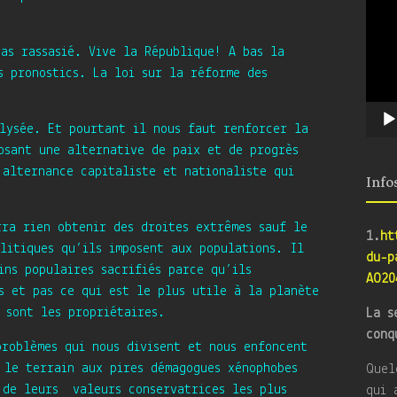
as rassasié. Vive la République! A bas la
s pronostics. La loi sur la réforme des
Elysée. Et pourtant il nous faut renforcer la
osant une alternative de paix et de progrès
 alternance capitaliste et nationaliste qui
Info
rra rien obtenir des droites extrêmes sauf le
1.
ht
litiques qu’ils imposent aux populations. Il
du-p
ins populaires sacrifiés parce qu’ils
AO20
s et pas ce qui est le plus utile à la planète
 sont les propriétaires.
La s
conq
problèmes qui nous divisent et nous enfoncent
 le terrain aux pires démagogues xénophobes
Quel
t de leurs valeurs conservatrices les plus
qui 