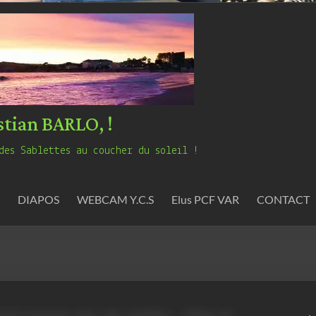
stian BARLO, !
des Sablettes au coucher du soleil !
DIAPOS
WEBCAM Y.C.S
Elus PCF VAR
CONTACT