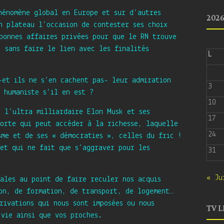
hénomène global en Europe et sur d’autres
202
n plateau l’occasion de contester ses choix
bonnes affaires privées pour que le RN trouve
 sans faire le lien avec les finalités
L
-et ils ne s’en cachent pas- leur admiration
3
 humaniste s’il en est ?
10
, l’ultra milliardaire Elon Musk et ses
17
porte qui peut accéder à la richesse, laquelle
24
sme et de ses « démocraties », celles du fric !
 et qui ne fait que s’aggraver pour les
31
« Ju
ales au point de faire reculer nos acquis
ion, de formation, de transport, de logement…
rivations qui nous sont imposées ou nous
TV L
vie ainsi que vos proches.