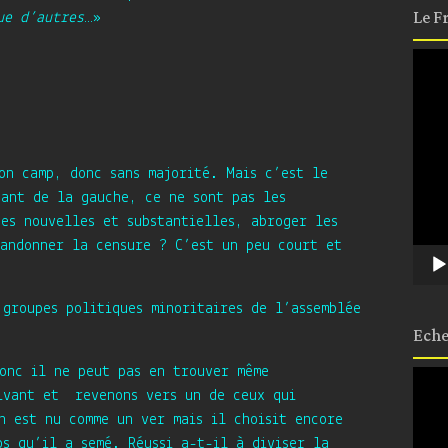
Le F
ue d’autres
…»
Lect
vidé
on camp, donc sans majorité. Mais c’est le
nant de la gauche, ce ne sont pas les
tes nouvelles et substantielles, abroger les
bandonner la censure ? C’est un peu court et
 groupes politiques minoritaires de l’assemblée
Eche
donc il ne peut pas en trouver même
Lect
ivant et revenons vers un de ceux qui
vidé
n est nu comme un ver mais il choisit encore
s qu’il a semé. Réussi a-t-il à diviser la