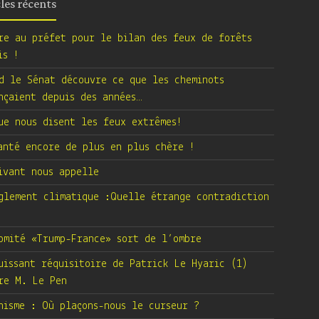
cles récents
re au préfet pour le bilan des feux de forêts
is !
d le Sénat découvre ce que les cheminots
nçaient depuis des années…
ue nous disent les feux extrêmes!
anté encore de plus en plus chère !
ivant nous appelle
glement climatique :Quelle étrange contradiction
omité «Trump-France» sort de l’ombre
uissant réquisitoire de Patrick Le Hyaric (1)
re M. Le Pen
nisme : Où plaçons-nous le curseur ?