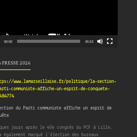
00:00
45:53
s PRESSE 2026
tps://www.lamarseillaise.fr/politique/la-section-
arti-communiste-affiche-un-esprit-de-conquete-
484774
ection du Parti communiste affiche un esprit de
uête
ques jours après le 40e congrès du PCF à Lille,
a également marqué l’élection des bureaux