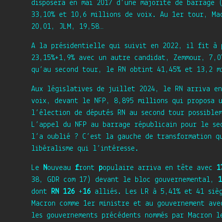
disposera en mai 2017 d’une majorité de barrage 
33,10% et 10,6 millions de voix. Au 1er tour, Ma
20,01, JLM, 19,58…
A la présidentielle qui suivit en 2022, il fit à
23,15%+1,9% avec un autre candidat, Zemmour, 7,0
qu’au second tour, le RN obtint 41,45% et 13,2 m
Aux législatives de juillet 2024, le RN arriva e
voix, devant le NFP, 8,895 millions qui proposa 
l’élection de députés RN au second tour possible
L’appel du NFP au barrage républicain pour le se
l’a oublié ? C’est la gauche de transformation q
libéralisme qui l’intéresse.
Le
N
ouveau
f
ront
p
opulaire arriva en tête avec
1
38, GDR com 17) devant le bloc gouvernemental,
1
dont
RN 126
+
16
alliés. Les LR à 5,41% et 41 sièg
Macron comme 1er ministre et au gouvernement ave
les gouvernements précédents nommés par Macron l