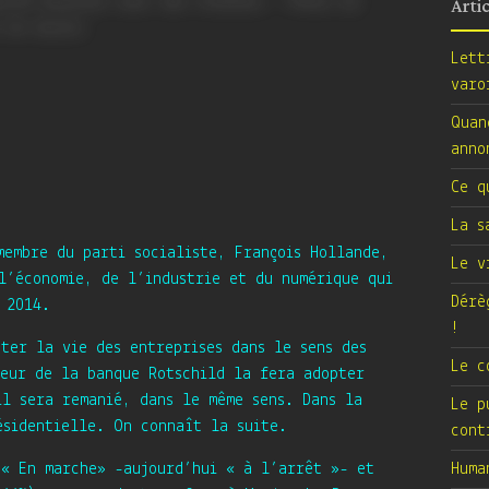
Arti
Lett
varo
Quan
anno
Ce q
La s
membre du parti socialiste, François Hollande,
Le v
l’économie, de l’industrie et du numérique qui
Dérè
 2014.
!
ter la vie des entreprises dans le sens des
Le c
teur de la banque Rotschild la fera adopter
il sera remanié, dans le même sens. Dans la
Le p
ésidentielle. On connaît la suite.
cont
 « En marche» -aujourd’hui « à l’arrêt »- et
Huma