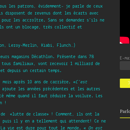
tous les patrons, évidemment- je parle de ceux
ls disposent de revenus dont les écarts avec
 pour les accroître. Sans se demander s’ils ne
ils ont un blocage, très collectif et
on, Leroy-Merlin, Kiabi, Flunch…)
ieurs magasins Décathlon. Présente dans 78
E-m
 tous familiaux, vont recevoir 1 milliard de
 et depuis un certain temps.
r mois après 10 ans de carrière. «
C’est
n ajoute les années précédentes et les autres
té même quand il faut réduire la voilure. Les
n !
Parl
 de «lutte de classe» ! Comment, ils ont la
t puis il y en a tellement qui attendent! Ce ne
. La vie est dure pour tout le monde. «
On est