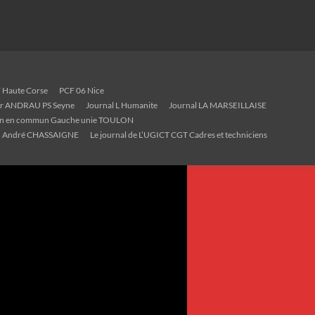
 Haute Corse
PCF 06 Nice
ier ANDRAU PS Seyne
Journal L Humanite
Journal LA MARSEILLAISE
on en commun Gauche unie TOULON
André CHASSAIGNE
Le journal de L’UGICT CGT Cadres et techniciens