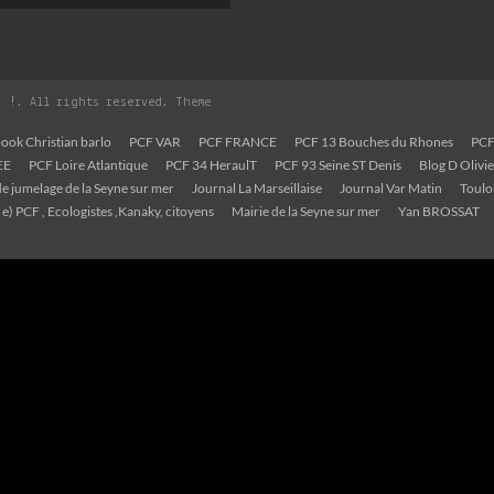
, !
. All rights reserved. Theme
ook Christian barlo
PCF VAR
PCF FRANCE
PCF 13 Bouches du Rhones
PCF
EE
PCF Loire Atlantique
PCF 34 HeraulT
PCF 93 Seine ST Denis
Blog D Oliv
e jumelage de la Seyne sur mer
Journal La Marseillaise
Journal Var Matin
Toul
 e) PCF , Ecologistes ,Kanaky, citoyens
Mairie de la Seyne sur mer
Yan BROSSAT