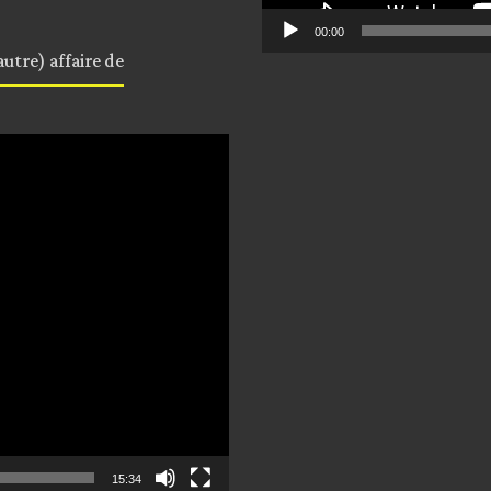
00:00
utre) affaire de
15:34