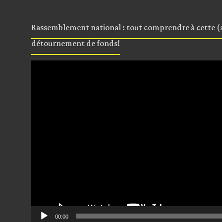
Rassemblement national : tout comprendre à cette (a
détournement de fonds!
Lecteur
vidéo
00:00