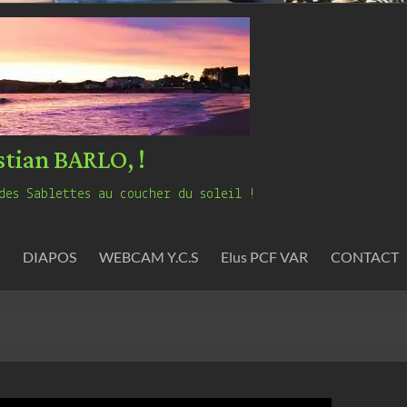
stian BARLO, !
des Sablettes au coucher du soleil !
DIAPOS
WEBCAM Y.C.S
Elus PCF VAR
CONTACT