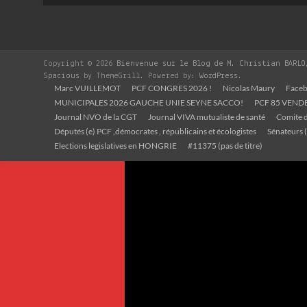
Copyright © 2026
Bienvenue sur le Blog de M. Christian BARLO
Spacious
by ThemeGrill. Powered by:
WordPress
.
Marc VUILLEMOT
PCF CONGRES 2026 !
Nicolas Maury
Faceb
MUNICIPALES 2026 GAUCHE UNIE SEYNE SACCO!
PCF 85 VEND
Journal NVO de la CGT
Journal VIVA mutualiste de santé
Comite d
Députés (e) PCF ,démocrates , républicains et écologistes
Sénateurs (
Elections legislatives en HONGRIE
#11375 (pas de titre)