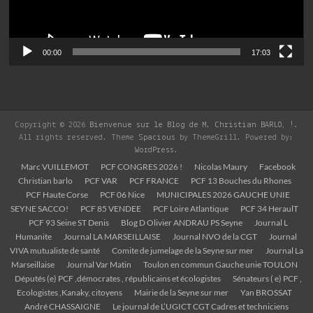
00:00
17:03
Copyright © 2026
Bienvenue sur le Blog de M. Christian BARLO, !
.
All rights reserved. Theme
Spacious
by ThemeGrill. Powered by:
WordPress
.
Marc VUILLEMOT
PCF CONGRES 2026 !
Nicolas Maury
Facebook
Christian barlo
PCF VAR
PCF FRANCE
PCF 13 Bouches du Rhones
PCF Haute Corse
PCF 06 Nice
MUNICIPALES 2026 GAUCHE UNIE
SEYNE SACCO!
PCF 85 VENDEE
PCF Loire Atlantique
PCF 34 HeraulT
PCF 93 Seine ST Denis
Blog D Olivier ANDRAU PS Seyne
Journal L
Humanite
Journal LA MARSEILLAISE
Journal NVO de la CGT
Journal
VIVA mutualiste de santé
Comite de jumelage de la Seyne sur mer
Journal La
Marseillaise
Journal Var Matin
Toulon en commun Gauche unie TOULON
Députés (e) PCF ,démocrates , républicains et écologistes
Sénateurs ( e) PCF ,
Ecologistes ,Kanaky, citoyens
Mairie de la Seyne sur mer
Yan BROSSAT
André CHASSAIGNE
Le journal de L’UGICT CGT Cadres et techniciens