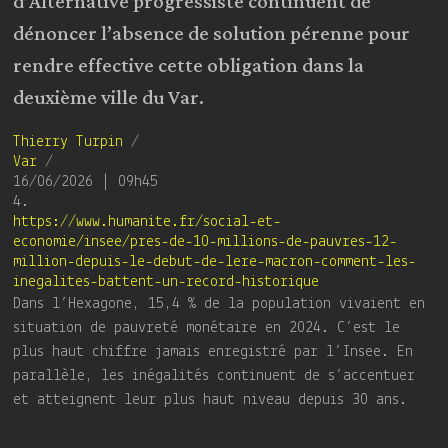
d’Alternative progressiste continuent de
dénoncer l’absence de solution pérenne pour
rendre effective cette obligation dans la
deuxième ville du Var.
Thierry Turpin
/
Var
/
16/06/2026 | 09h45
4.
https://www.humanite.fr/social-et-
economie/insee/pres-de-10-millions-de-pauvres-12-
million-depuis-le-debut-de-lere-macron-comment-les-
inegalites-battent-un-record-historique
Dans l’Hexagone, 15,4 % de la population vivaient en
situation de pauvreté monétaire en 2024. C’est le
plus haut chiffre jamais enregistré par l’Insee. En
parallèle, les inégalités continuent de s’accentuer
et atteignent leur plus haut niveau depuis 30 ans.