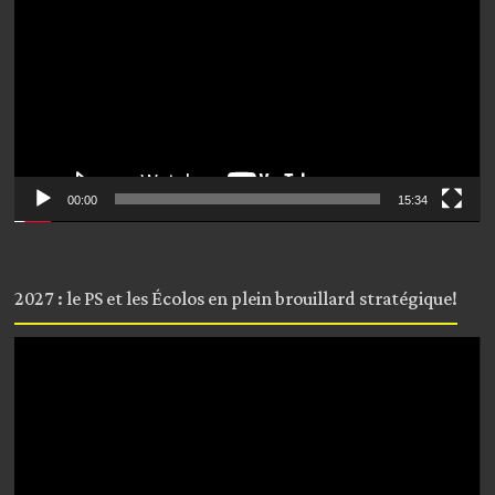
00:00
15:34
2027 : le PS et les Écolos en plein brouillard stratégique!
Lecteur
vidéo