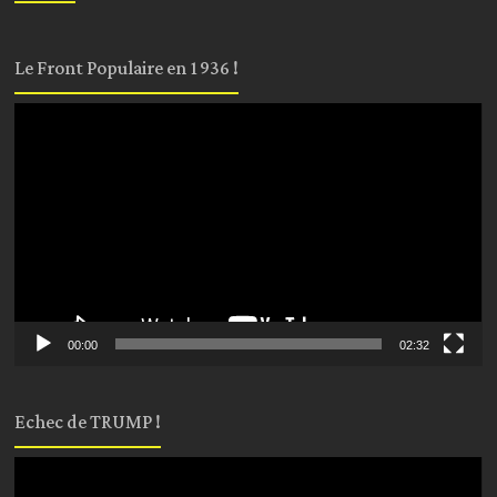
Le Front Populaire en 1936 !
Lecteur
vidéo
00:00
02:32
Echec de TRUMP !
Lecteur
vidéo