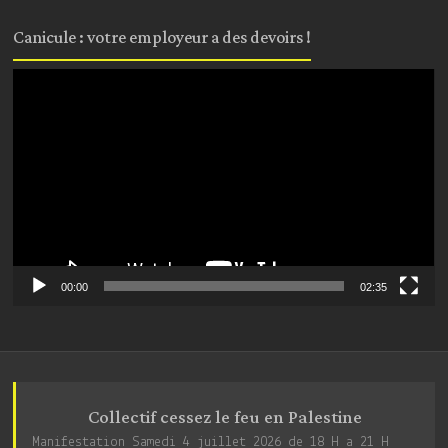
Canicule : votre employeur a des devoirs !
Lecteur
vidéo
00:00
02:35
Collectif cessez le feu en Palestine
Manifestation Samedi 4 juillet 2026 de 18 H a 21 H