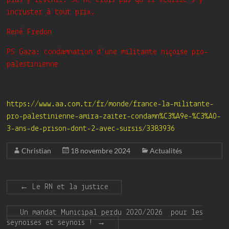
incruster à tout prix.
René Fredon
PS Gaza: condamnation d’une militante niçoise pro-
palestinienne
https://www.aa.com.tr/fr/monde/france-la-militante-
pro-palestinienne-amira-zaiter-
condamn%C3%A9e-%C3%A0-
3-ans-de-prison-dont-2-avec-sursis/3383936
Christian
18 novembre 2024
Actualités
←
Le RN et la justice
Un mandat Municipal perdu 2020/2026 pour les
seynoises et seynois !
→