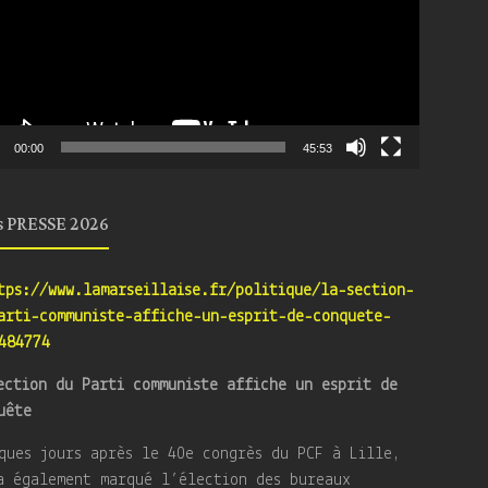
00:00
45:53
s PRESSE 2026
tps://www.lamarseillaise.fr/politique/la-section-
arti-communiste-affiche-un-esprit-de-conquete-
484774
ection du Parti communiste affiche un esprit de
uête
ques jours après le 40e congrès du PCF à Lille,
a également marqué l’élection des bureaux