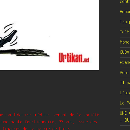
cont
Huma
Trum
Tolé
Mond
CUBA
Fran
Pour
Il p
L’ar
Le P
UNE 
e candidature inédite, venant de la société
: QU
eune haute fonctionnaire, 37 ans, issue des
 finances de la mairie de Paris,