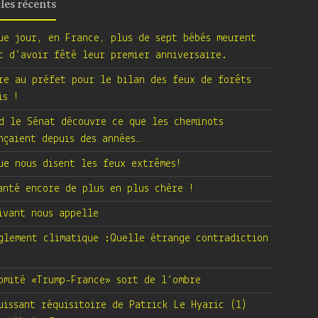
cles récents
ue jour, en France, plus de sept bébés meurent
t d’avoir fêté leur premier anniversaire.
re au préfet pour le bilan des feux de forêts
is !
d le Sénat découvre ce que les cheminots
nçaient depuis des années…
ue nous disent les feux extrêmes!
anté encore de plus en plus chère !
ivant nous appelle
glement climatique :Quelle étrange contradiction
omité «Trump-France» sort de l’ombre
uissant réquisitoire de Patrick Le Hyaric (1)