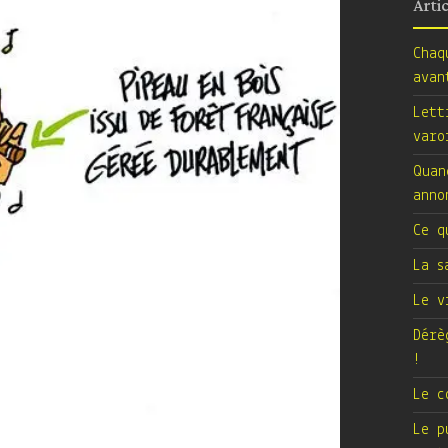
Arti
Chaq
avan
Lett
varo
Quan
anno
Ce q
La s
Le v
Dérè
!
Le c
Le p