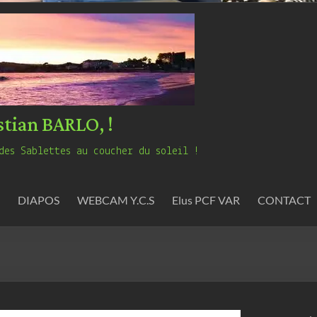
stian BARLO, !
des Sablettes au coucher du soleil !
DIAPOS
WEBCAM Y.C.S
Elus PCF VAR
CONTACT