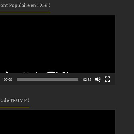
ront Populaire en 1936 !
eur
o
00:00
02:32
c de TRUMP !
eur
o