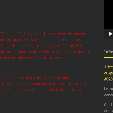
NFP jusqu’à faire appel «
aux gens de gauche
ont entendu les sirènes du pouvoir qui se
 la notion de «centre» tout aussi libérale
Info
che qu’il nous faut remobiliser, tandis que le
a droite dominait depuis 60 ans.
1.
ht
du-p
ue d’affaires étaient, bien entendu,
AO20
 le RN qui vise beaucoup plus loin : adieu les
La s
tionale et la chasse aux immigrés, surtout
conq
Quel
qui 