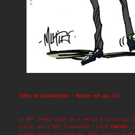
Trêve de plaisanterie : Macron est aux J.O
Le NFP venait enfin de se mettre d’accord sur un
civile, qui a fait l’unanimité : Lucie
Castets
, j
grandes écoles (Sciences-po, ENA), directrice des