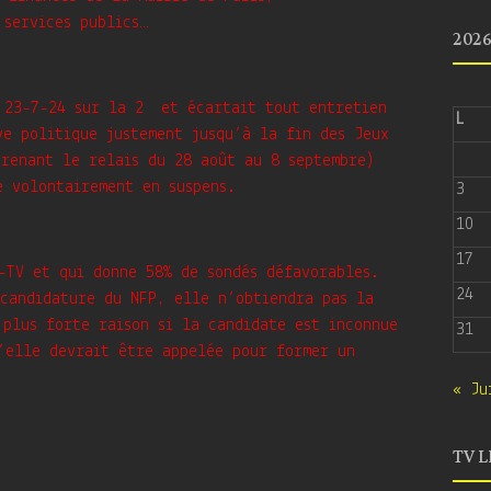
 services publics…
202
u 23-7-24 sur la 2 et écartait tout entretien
L
ve politique justement jusqu’à la fin des Jeux
prenant le relais du 28 août au 8 septembre)
e volontairement en suspens.
3
10
17
-TV et qui donne 58% de sondés défavorables.
24
 candidature du NFP, elle n’obtiendra pas la
 plus forte raison si la candidate est inconnue
31
’elle devrait être appelée pour former un
« Ju
TV L