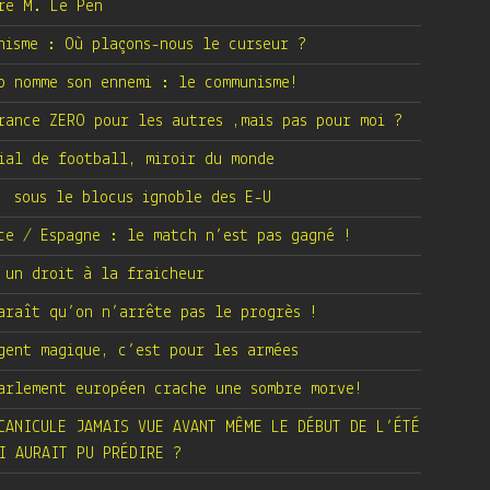
re M. Le Pen
nisme : Où plaçons-nous le curseur ?
p nomme son ennemi : le communisme!
rance ZERO pour les autres ,mais pas pour moi ?
ial de football, miroir du monde
 sous le blocus ignoble des E-U
ce / Espagne : le match n’est pas gagné !
 un droit à la fraicheur
araît qu’on n’arrête pas le progrès !
gent magique, c’est pour les armées
arlement européen crache une sombre morve!
CANICULE JAMAIS VUE AVANT MÊME LE DÉBUT DE L’ÉTÉ
I AURAIT PU PRÉDIRE ?